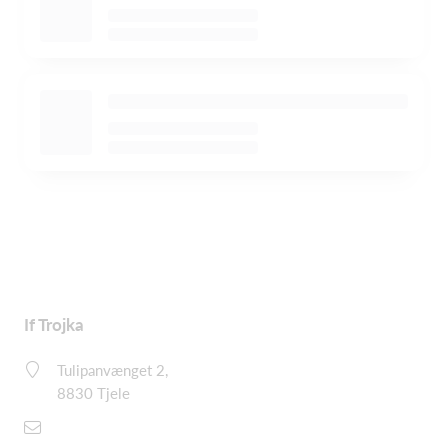
If Trojka
Tulipanvænget 2,
8830 Tjele
demo@holdsport.dk