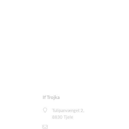
If Trojka
Tulipanvænget 2,
8830 Tjele
demo@holdsport.dk