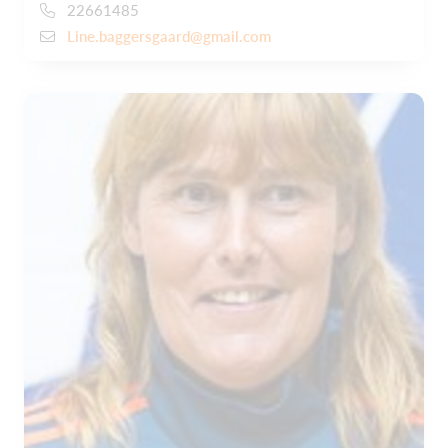
22661485
Line.baggersgaard@gmail.com