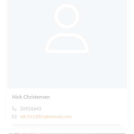
Nick Christensen
20926642
ndc161285@hotmail.com