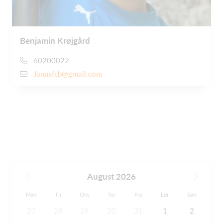
Benjamin Krøjgård
60200022
Janusfcb@gmail.com
August 2026
Man
Tir
Ons
Tor
Fre
Lør
Søn
27
28
29
30
31
1
2