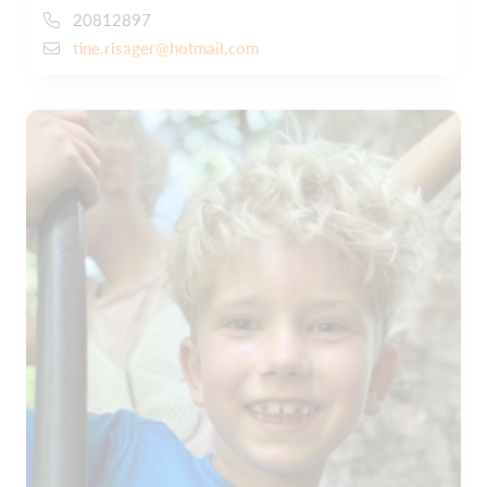
20812897
tine.risager@hotmail.com