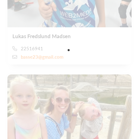
Lukas Fredslund Madsen
22516941
basse23@gmail.com