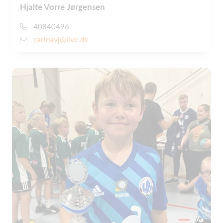
Hjalte Vorre Jørgensen
40840496
carinavj@live.dk