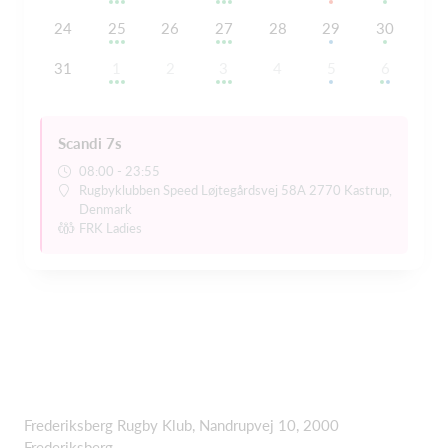
24
25
26
27
28
29
30
31
1
2
3
4
5
6
Scandi 7s
08:00 - 23:55
Rugbyklubben Speed Løjtegårdsvej 58A 2770 Kastrup,
Denmark
FRK Ladies
Frederiksberg Rugby Klub, Nandrupvej 10, 2000
Frederiksberg