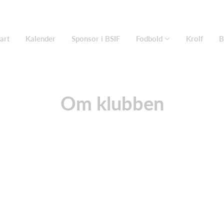
art
Kalender
Sponsor i BSIF
Fodbold
Krolf
B
Om klubben