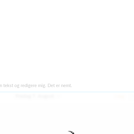
gen tekst og redigere mig. Det er nemt.
Fredag 7. August
I dag