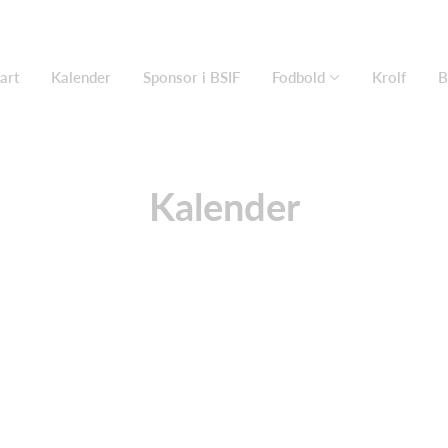
art
Kalender
Sponsor i BSIF
Fodbold
Krolf
B
Kalender