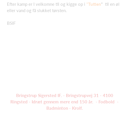
Efter kamp er I velkomne til og kigge op i
"
Tutten
"
til en øl
eller vand og få slukket tørsten.
BSIF
Bringstrup Sigersted IF. - Bringstrupvej 31 - 4100
Ringsted - Idræt gennem mere end 150 år. - Fodbold -
Badminton - Krolf.