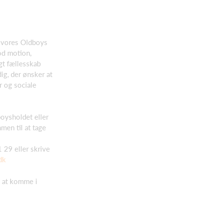
af vores Oldboys
od motion,
igt fællesskab
ig, der ønsker at
 og sociale
boysholdet eller
men til at tage
 29 eller skrive
dk
l at komme i