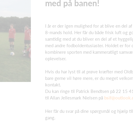
med på banen!
I år er der igen mulighed for at blive en del 
8-mands hold. Her får du både frisk luft og g
samtidig med at du bliver en del af et hyggel
med andre fodboldentusiaster. Holdet er for d
kombinere sporten med kammeratligt samvær
oplevelser.
Hvis du har lyst til at prøve kræfter med Old
bare gerne vil høre mere, er du meget velkom
kontakt.
Du kan ringe til Patrick Bendtsen på 22 15 41
til Allan Jellesmark Nielsen på
bsif@outlook.
Her får du svar på dine spørgsmål og hjælp ti
gang.