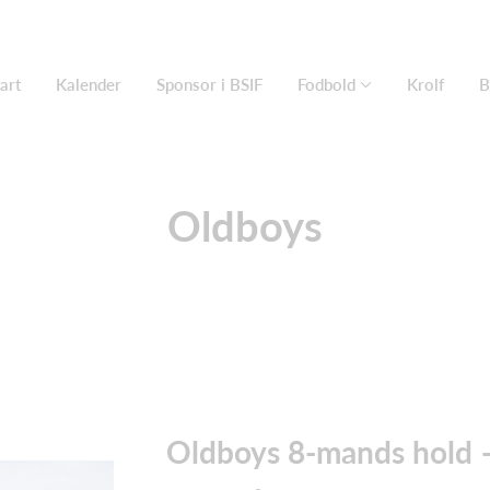
art
Kalender
Sponsor i BSIF
Fodbold
Krolf
B
Oldboys
Oldboys 8-mands hold 