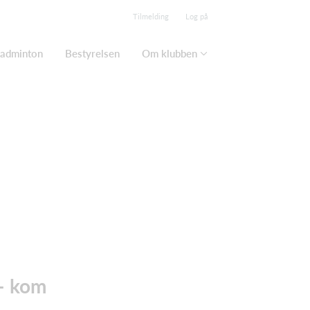
Tilmelding
Log på
adminton
Bestyrelsen
Om klubben
– kom