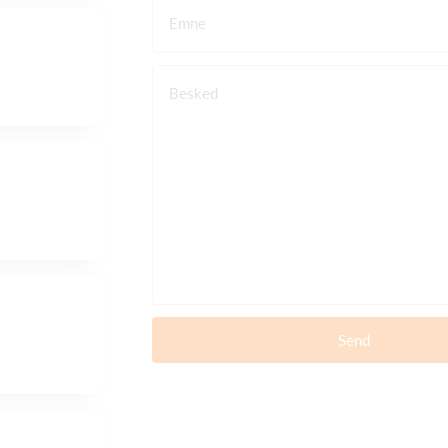
Emne
Besked
Send