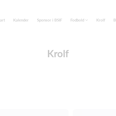
art
Kalender
Sponsor i BSIF
Fodbold
Krolf
B
Krolf