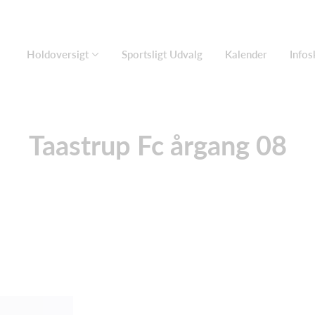
Holdoversigt
Sportsligt Udvalg
Kalender
Info
Taastrup Fc årgang 08