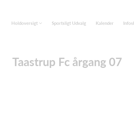
Holdoversigt
Sportsligt Udvalg
Kalender
Info
Taastrup Fc årgang 07