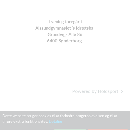
Træning foregår i
Alssundgymnasiet´s idrætshal
Grundvigs Allé 86
6400 Sønderborg.
Powered by Holdsport
Dette website bruger cookies til at forbedre brugeroplevelsen og til at
tilføre ekstra funktionalitet.
Detaljer