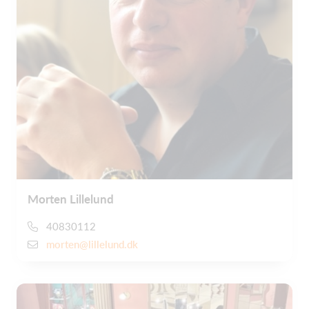
Morten Lillelund
40830112
morten@lillelund.dk