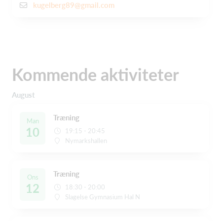
kugelberg89@gmail.com
Kommende aktiviteter
August
Træning
Man
10
19:15 - 20:45
Nymarkshallen
Træning
Ons
12
18:30 - 20:00
Slagelse Gymnasium Hal N