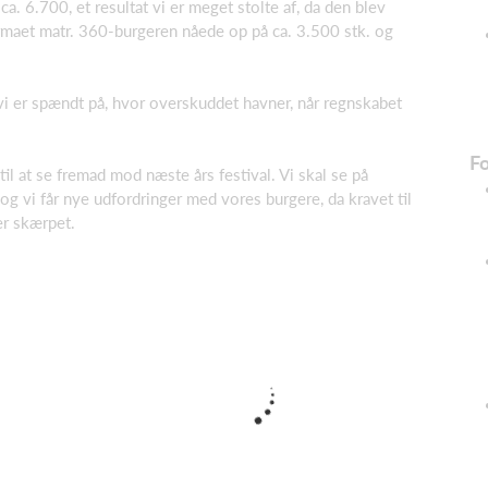
a. 6.700, et resultat vi er meget stolte af, da den blev
rmaet matr. 360-burgeren nåede op på ca. 3.500 stk. og
i er spændt på, hvor overskuddet havner, når regnskabet
Fo
 til at se fremad mod næste års festival. Vi skal se på
og vi får nye udfordringer med vores burgere, da kravet til
er skærpet.