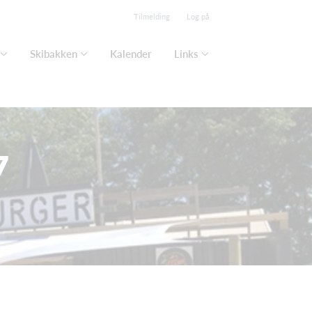
Tilmelding
Log på
Skibakken
Kalender
Links
7