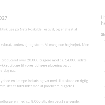
H
2027
hv
isk uge på årets Roskilde Festival, og er afløst af
Sk
kybrud, tordenvejr og storm. Vi manglede haglvejret. Men
fik produceret over 20.000 burgere mod ca. 14.000 sidste
ket tilbage til vores tidligere placering og at
lørdag nat.
a, ydede en kæmpe indsats og var med til at skabe en rigtig
ære, der er forbundet med at producere burgere i
ardburgeren med ca. 8.000 stk. den bedst sælgende.