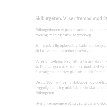
Skiburgeren. Vi ser fremad mod 
Skiburgerboden er pakket sammen efter en hekt
hverdag, ferie og dansk sommervejr.
Som sædvanlig oplevede vi både hedebølge, s
alt i alt var det udmærket festivalvejr.
Vores omsætning blev helt fantastisk, da vi 
år. Det hænger måske sammen med, at vi var ryk
festivalgæsterne blev på pladsen helt frem til 
De ca. 180 frivillige fra skiklubben og ude fr
hyggelig stemning midt i den hektiske atmosf
Skiburgeren.
Hvis vi ser nærmere på salget, så var Snowbo