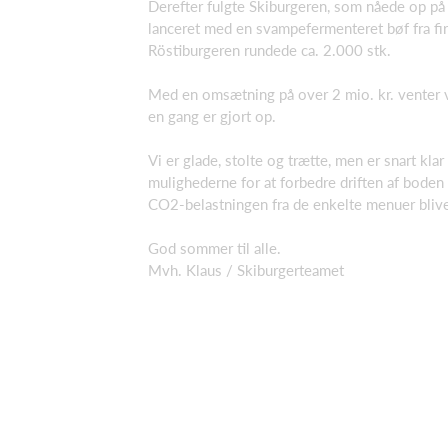
Derefter fulgte Skiburgeren, som nåede op på c
lanceret med en svampefermenteret bøf fra fi
Röstiburgeren rundede ca. 2.000 stk.
Med en omsætning på over 2 mio. kr. venter v
en gang er gjort op.
Vi er glade, stolte og trætte, men er snart klar
mulighederne for at forbedre driften af boden 
CO2-belastningen fra de enkelte menuer bliv
God sommer til alle.
Mvh. Klaus / Skiburgerteamet