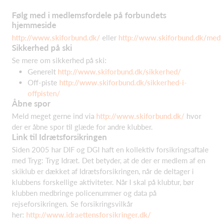
Følg med i medlemsfordele på forbundets
hjemmeside
http://www.skiforbund.dk/
eller
http://www.skiforbund.dk/med
Sikkerhed på ski
Se mere om sikkerhed på ski:
Generelt
http://www.skiforbund.dk/sikkerhed/
Off-piste
http://www.skiforbund.dk/sikkerhed-i-
offpisten/
Åbne spor
Meld meget gerne ind via
http://www.skiforbund.dk/
hvor
der er åbne spor til glæde for andre klubber.
Link til Idrætsforsikringen
Siden 2005 har DIF og DGI haft en kollektiv forsikringsaftale
med Tryg: Tryg Idræt. Det betyder, at de der er medlem af en
skiklub er dækket af Idrætsforsikringen, når de deltager i
klubbens forskellige aktiviteter. Når I skal på klubtur, bør
klubben medbringe policenummer og data på
rejseforsikringen. Se forsikringsvilkår
her:
http://www.idraettensforsikringer.dk/