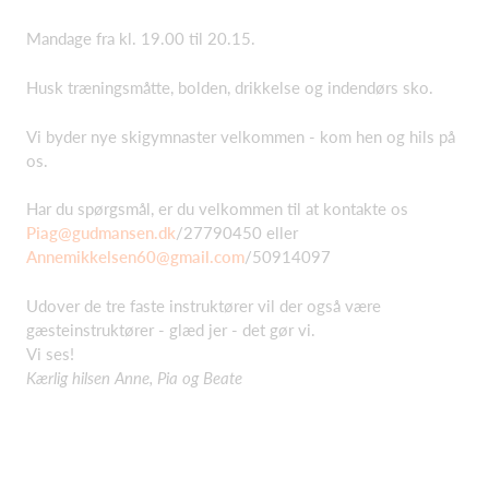
Mandage fra kl. 19.00 til 20.15.
Husk træningsmåtte, bolden, drikkelse og indendørs sko.
Vi byder nye skigymnaster velkommen - kom hen og hils på
os.
Har du spørgsmål, er du velkommen til at kontakte os
Piag@gudmansen.dk
/27790450 eller
Annemikkelsen60@gmail.com
/50914097
Udover de tre faste instruktører vil der også være
gæsteinstruktører - glæd jer - det gør vi.
Vi ses!
Kærlig hilsen
Anne, Pia og Beate