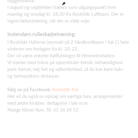
hyggerulletur.
I august og september trænes som udgangspunkt hver
mandag og onsdag kl. 18.30 fra Roskilde Lufthavn. Der er
ingen fællestræning, når der er våde veje.
Indendørs rulleskøjtetræning:
I Roskilde Hallerne (normalt på 2 håndboldbaner i hal C) hele
vinteren om fredagen fra kl. 20-22.
Der vil være enkelte halflytninger til Himmelevhallen.
Vi træner med fokus på speedskate-teknik, behændighed,
pack-kørsel, høj fart og udholdenhed, så du kan køre halv-
og helmarathon-distancer.
Følg os på Facebook:
Roskilde Rul
Her vil du også se opslag om særlige ture, arrangementer
med andre klubber. deltagelse i løb m.m.
Mange hilsner Kurt, Tlf. 61 36 38 52