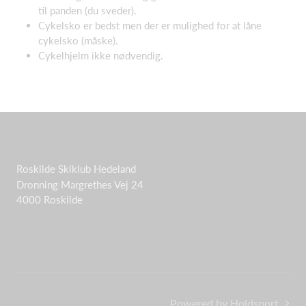
til panden (du sveder).
Cykelsko er bedst men der er mulighed for at låne
cykelsko (måske).
Cykelhjelm ikke nødvendig.
Roskilde Skiklub Hedeland
Dronning Margrethes Vej 24
4000 Roskilde
Powered by Holdsport