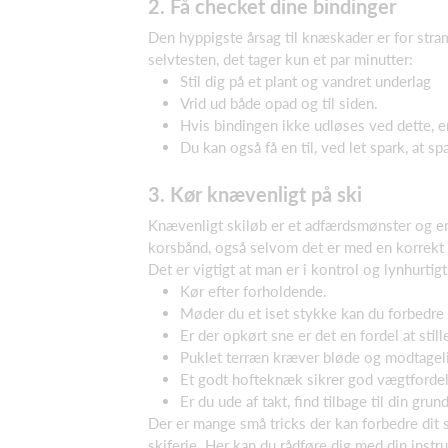
2. Få checket dine bindinger
Den hyppigste årsag til knæskader er for stramt
selvtesten, det tager kun et par minutter:
Stil dig på et plant og vandret underlag
Vrid ud både opad og til siden.
Hvis bindingen ikke udløses ved dette, er 
Du kan også få en til, ved let spark, at sp
3. Kør knævenligt på ski
Knævenligt skiløb er et adfærdsmønster og en 
korsbånd, også selvom det er med en korrekt i
Det er vigtigt at man er i kontrol og lynhurtig
Kør efter forholdende.
Møder du et iset stykke kan du forbedre d
Er der opkørt sne er det en fordel at stil
Puklet terræn kræver bløde og modtage
Et godt hofteknæk sikrer god vægtfordeli
Er du ude af takt, find tilbage til din gr
Der er mange små tricks der kan forbedre dit s
skiferie. Her kan du rådføre dig med din instru