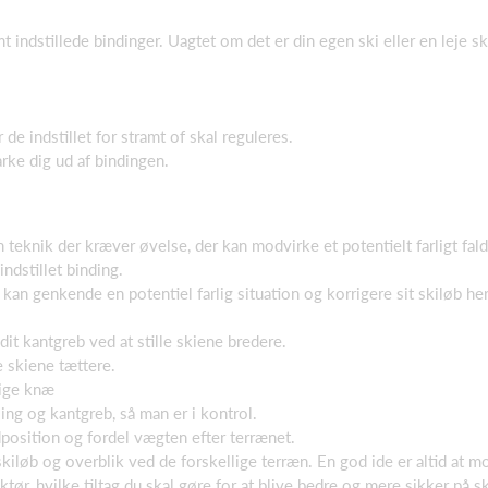
 indstillede bindinger. Uagtet om det er din egen ski eller en leje sk
de indstillet for stramt of skal reguleres.
arke dig ud af bindingen.
teknik der kræver øvelse, der kan modvirke et potentielt farligt fal
ndstillet binding.
t kan genkende en potentiel farlig situation og korrigere sit skiløb her
it kantgreb ved at stille skiene bredere.
le skiene tættere.
lige knæ
ng og kantgreb, så man er i kontrol.
undposition og fordel vægten efter terrænet.
kiløb og overblik ved de forskellige terræn. En god ide er altid at m
ktør, hvilke tiltag du skal gøre for at blive bedre og mere sikker på sk