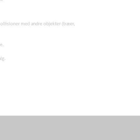
llisioner med andre objekter (træer,
e.
lg.