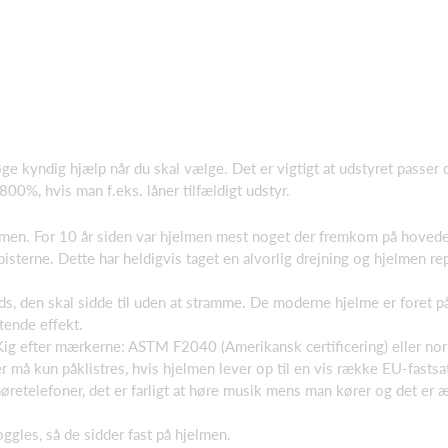
øge kyndig hjælp når du skal vælge. Det er vigtigt at udstyret passer d
00%, hvis man f.eks. låner tilfældigt udstyr.
lmen. For 10 år siden var hjelmen mest noget der fremkom på hovedet 
pisterne. Dette har heldigvis taget en alvorlig drejning og hjelmen r
s, den skal sidde til uden at stramme. De moderne hjelme er foret på
tende effekt.
ig efter mærkerne: ASTM F2040 (Amerikansk certificering) eller no
må kun påklistres, hvis hjelmen lever op til en vis række EU-fastsat
etelefoner, det er farligt at høre musik mens man kører og det er ærg
ggles, så de sidder fast på hjelmen.