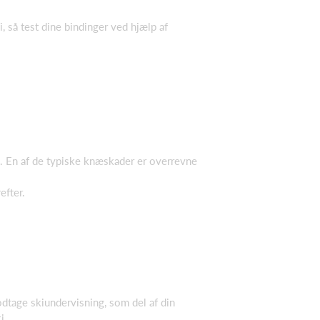
i, så test dine bindinger ved hjælp af
d. En af de typiske knæskader er overrevne
efter.
odtage skiundervisning, som del af din
i.