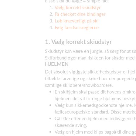
disse skal du følge 4 simple råd;
Vælg korrekt skiudstyr
Få checket dine bindinger
Løb knævenligt på ski
Følg færdselsreglerne
1. Vælg korrekt skiudstyr
Skiudstyr kan være en jungle, så sørg for at s
Skiforbund øger man risikoen for skader med 8
HJELMEN
Det absolut vigtigste sikkerhedsudstyr er hje
tilfælde farverige og skøre huer der prægede 
samtlige skiløbere/snowboardere.
En skihjelm skal passe dit hoveds omkred
hjelmen, det vil forringe hjelmens beskyt
Vælg kun sikkerhedsgodkendte hjelme. K
fælleseuropæiske standard. Disse mærker 
Gå ikke efter en hjelm med indbyggede hør
skærende sving.
Vælg en hjelm med klips bagpå til dine go