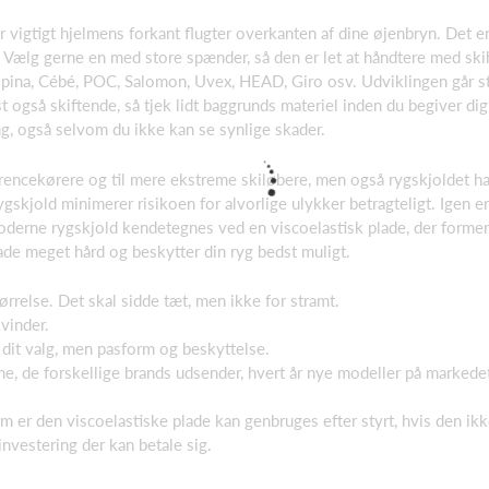
r vigtigt hjelmens forkant flugter overkanten af dine øjenbryn. Det e
 Vælg gerne en med store spænder, så den er let at håndtere med ski
lpina, Cébé, POC, Salomon, Uvex, HEAD, Giro osv. Udviklingen går s
t også skiftende, så tjek lidt baggrunds materiel inden du begiver di
ing, også selvom du ikke kan se synlige skader.
encekørere og til mere ekstreme skiløbere, men også rygskjoldet ha
gskjold minimerer risikoen for alvorlige ulykker betragteligt. Igen er
derne rygskjold kendetegnes ved en viscoelastisk plade, der former s
ade meget hård og beskytter din ryg bedst muligt.
rrelse. Det skal sidde tæt, men ikke for stramt.
vinder.
 dit valg, men pasform og beskyttelse.
, de forskellige brands udsender, hvert år nye modeller på markedet,
m er den viscoelastiske plade kan genbruges efter styrt, hvis den ikk
 investering der kan betale sig.