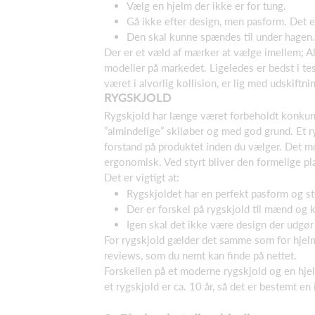
Vælg en hjelm der ikke er for tung.
Gå ikke efter design, men pasform. Det e
Den skal kunne spændes til under hagen.
Der er et væld af mærker at vælge imellem; A
modeller på markedet. Ligeledes er bedst i tes
været i alvorlig kollision, er lig med udskiftn
RYGSKJOLD
Rygskjold har længe været forbeholdt konkurr
”almindelige” skiløber og med god grund. Et ry
forstand på produktet inden du vælger. Det mo
ergonomisk. Ved styrt bliver den formelige pl
Det er vigtigt at:
Rygskjoldet har en perfekt pasform og stø
Der er forskel på rygskjold til mænd og k
Igen skal det ikke være design der udgør
For rygskjold gælder det samme som for hjelme
reviews, som du nemt kan finde på nettet.
Forskellen på et moderne rygskjold og en hjel
et rygskjold er ca. 10 år, så det er bestemt en