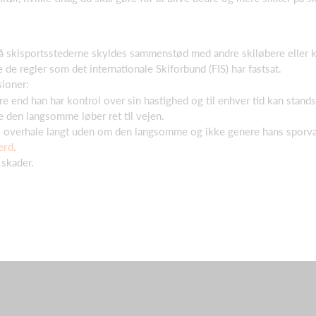
på skisportsstederne skyldes sammenstød med andre skiløbere eller ko
e de regler som det internationale Skiforbund (FIS) har fastsat.
sioner:
re end han har kontrol over sin hastighed og til enhver tid kan stands
ve den langsomme løber ret til vejen.
l overhale langt uden om den langsomme og ikke genere hans sporva
ærd
.
 skader.