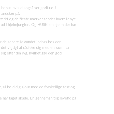
r bonus hvis du også ser godt ud J
handsker på.
tærkt og de fleste mærker sender hvert år nye
g ud i hjelmjunglen. Og HUSK, en hjelm der har
r de senere år vundet indpas hos den
 det vigtigt at rådføre dig med en, som har
ig efter din ryg, hvilket gør den god
 så hold dig ajour med de forskellige test og
e har taget skade. En gennemsnitlig levetid på