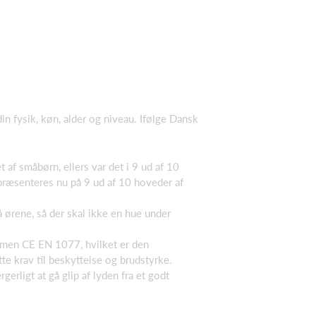
in fysik, køn, alder og niveau. Ifølge Dansk
af småbørn, ellers var det i 9 ud af 10
epræsenteres nu på 9 ud af 10 hoveder af
 ørene, så der skal ikke en hue under
rmen CE EN 1077, hvilket er den
te krav til beskyttelse og brudstyrke.
erligt at gå glip af lyden fra et godt