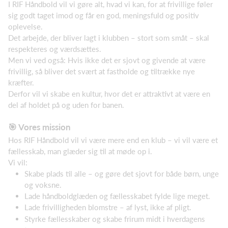
I RIF Håndbold vil vi gøre alt, hvad vi kan, for at frivillige føler
sig godt taget imod og får en god, meningsfuld og positiv
oplevelse.
Det arbejde, der bliver lagt i klubben – stort som småt – skal
respekteres og værdsættes.
Men vi ved også: Hvis ikke det er sjovt og givende at være
frivillig, så bliver det svært at fastholde og tiltrække nye
kræfter.
Derfor vil vi skabe en kultur, hvor det er attraktivt at være en
del af holdet på og uden for banen.
🎯 Vores mission
Hos RIF Håndbold vil vi være mere end en klub – vi vil være et
fællesskab, man glæder sig til at møde op i.
Vi vil:
Skabe plads til alle – og gøre det sjovt for både børn, unge
og voksne.
Lade håndboldglæden og fællesskabet fylde lige meget.
Lade frivilligheden blomstre – af lyst, ikke af pligt.
Styrke fællesskaber og skabe frirum midt i hverdagens