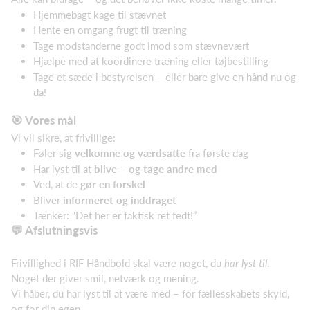
Hjemmebagt kage til stævnet
Hente en omgang frugt til træning
Tage modstanderne godt imod som stævnevært
Hjælpe med at koordinere træning eller tøjbestilling
Tage et sæde i bestyrelsen – eller bare give en hånd nu og
da!
🎯 Vores mål
Vi vil sikre, at frivillige:
Føler sig
velkomne og værdsatte
fra første dag
Har lyst til at
blive – og tage andre med
Ved, at de
gør en forskel
Bliver
informeret og inddraget
Tænker: “Det her er faktisk ret fedt!”
💬 Afslutningsvis
Frivillighed i RIF Håndbold skal være noget, du
har lyst til
.
Noget der giver smil, netværk og mening.
Vi håber, du har lyst til at være med – for fællesskabets skyld,
og for din egen.