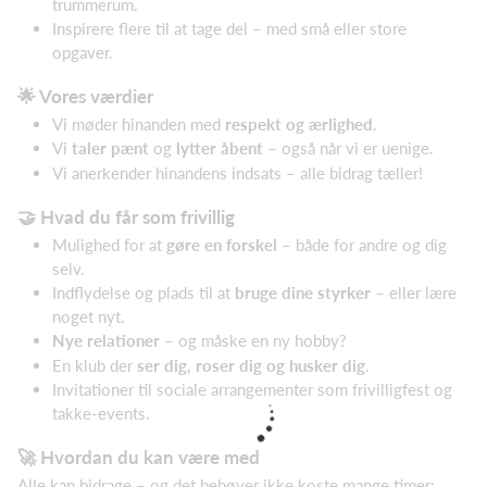
trummerum.
Inspirere flere til at tage del – med små eller store
opgaver.
🌟 Vores værdier
Vi møder hinanden med
respekt og ærlighed
.
Vi
taler pænt
og
lytter åbent
– også når vi er uenige.
Vi anerkender hinandens indsats – alle bidrag tæller!
🤝 Hvad du får som frivillig
Mulighed for at
gøre en forskel
– både for andre og dig
selv.
Indflydelse og plads til at
bruge dine styrker
– eller lære
noget nyt.
Nye relationer
– og måske en ny hobby?
En klub der
ser dig, roser dig og husker dig
.
Invitationer til sociale arrangementer som frivilligfest og
takke-events.
🚀 Hvordan du kan være med
Alle kan bidrage – og det behøver ikke koste mange timer: