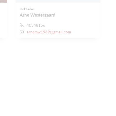
Holdleder
Arne Westergaard
40348156
arnemw1969@gmail.com