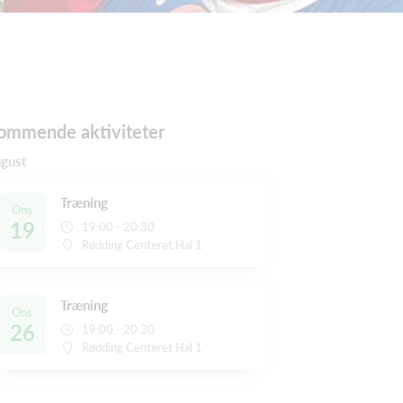
ommende aktiviteter
gust
Træning
Ons
19
19:00 - 20:30
Rødding Centeret Hal 1
Træning
Ons
26
19:00 - 20:30
Rødding Centeret Hal 1