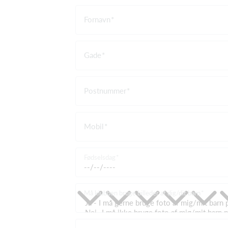
Fornavn
Gade
Postnummer
Mobil
Fødselsdag
Må klubben bruge billeder af dig/dit barn