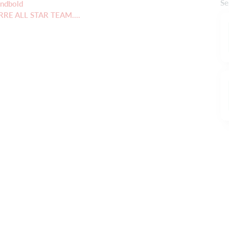
Se
åndbold
RRE ALL STAR TEAM....