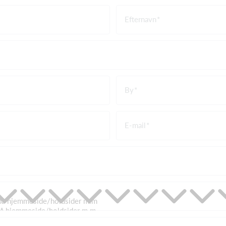
Efternavn
By
E-mail