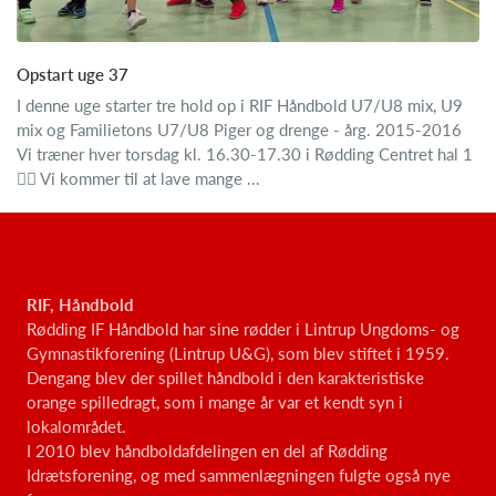
Opstart uge 37
I denne uge starter tre hold op i RIF Håndbold U7/U8 mix, U9
mix og Familietons U7/U8 Piger og drenge - årg. 2015-2016
Vi træner hver torsdag kl. 16.30-17.30 i Rødding Centret hal 1
🤾‍♂️ Vi kommer til at lave mange ...
RIF, Håndbold
Rødding IF Håndbold har sine rødder i Lintrup Ungdoms- og
Gymnastikforening (Lintrup U&G), som blev stiftet i 1959.
Dengang blev der spillet håndbold i den karakteristiske
orange spilledragt, som i mange år var et kendt syn i
lokalområdet.
I 2010 blev håndboldafdelingen en del af Rødding
Idrætsforening, og med sammenlægningen fulgte også nye