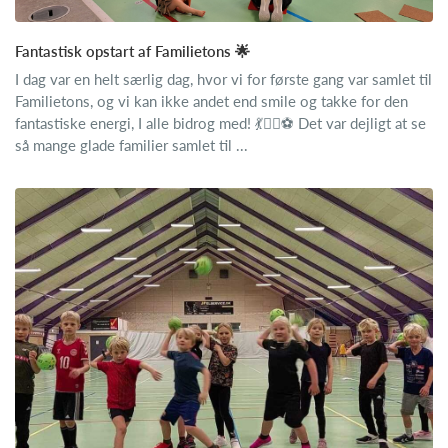
Fantastisk opstart af Familietons 🌟
I dag var en helt særlig dag, hvor vi for første gang var samlet til
Familietons, og vi kan ikke andet end smile og takke for den
fantastiske energi, I alle bidrog med! 💃🤸‍♂️⚽ Det var dejligt at se
så mange glade familier samlet til ...