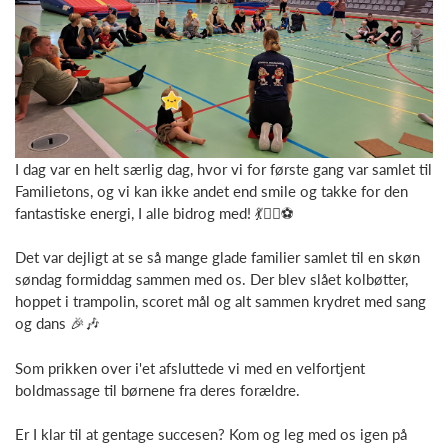
I dag var en helt særlig dag, hvor vi for første gang var samlet til
Familietons, og vi kan ikke andet end smile og takke for den
fantastiske energi, I alle bidrog med! 💃🤸‍♂️⚽
Det var dejligt at se så mange glade familier samlet til en skøn
søndag formiddag sammen med os. Der blev slået kolbøtter,
hoppet i trampolin, scoret mål og alt sammen krydret med sang
og dans 🎉🎶
Som prikken over i'et afsluttede vi med en velfortjent
boldmassage til børnene fra deres forældre.
Er I klar til at gentage succesen? Kom og leg med os igen på