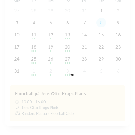
Man
Tir
Ons
Tor
Fre
Lør
Søn
27
28
29
30
31
1
2
3
4
5
6
7
8
9
10
11
12
13
14
15
16
17
18
19
20
21
22
23
24
25
26
27
28
29
30
31
1
2
3
4
5
6
Floorball på Jens Otto Krags Plads
10:00 - 16:00
Jens Otto Krags Plads
Randers Raptors Floorball Club