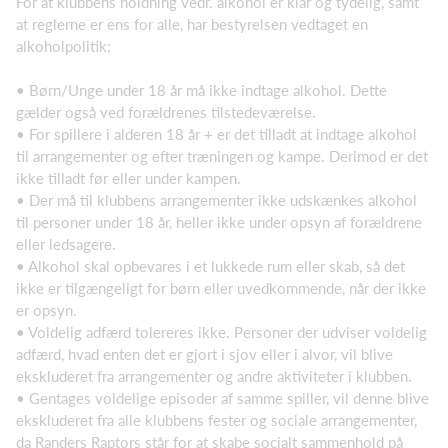
For at klubbens holdning vedr. alkohol er klar og tydelig, samt
at reglerne er ens for alle, har bestyrelsen vedtaget en
alkoholpolitik:
• Børn/Unge under 18 år må ikke indtage alkohol. Dette
gælder også ved forældrenes tilstedeværelse.
• For spillere i alderen 18 år + er det tilladt at indtage alkohol
til arrangementer og efter træningen og kampe. Derimod er det
ikke tilladt før eller under kampen.
• Der må til klubbens arrangementer ikke udskænkes alkohol
til personer under 18 år, heller ikke under opsyn af forældrene
eller ledsagere.
• Alkohol skal opbevares i et lukkede rum eller skab, så det
ikke er tilgængeligt for børn eller uvedkommende, når der ikke
er opsyn.
• Voldelig adfærd tolereres ikke. Personer der udviser voldelig
adfærd, hvad enten det er gjort i sjov eller i alvor, vil blive
ekskluderet fra arrangementer og andre aktiviteter i klubben.
• Gentages voldelige episoder af samme spiller, vil denne blive
ekskluderet fra alle klubbens fester og sociale arrangementer,
da Randers Raptors står for at skabe socialt sammenhold på