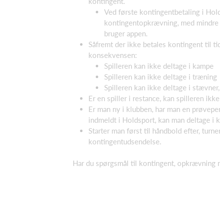
kontingent.
Ved første kontingentbetaling i Hol
kontingentopkrævning, med mindre a
bruger appen.
Såfremt der ikke betales kontingent til ti
konsekvensen:
Spilleren kan ikke deltage i kampe
Spilleren kan ikke deltage i træning
Spilleren kan ikke deltage i stævner,
Er en spiller i restance, kan spilleren ikk
Er man ny i klubben, har man en prøveper
indmeldt i Holdsport, kan man deltage i 
Starter man først til håndbold efter, turne
kontingentudsendelse.
Har du spørgsmål til kontingent, opkrævning 