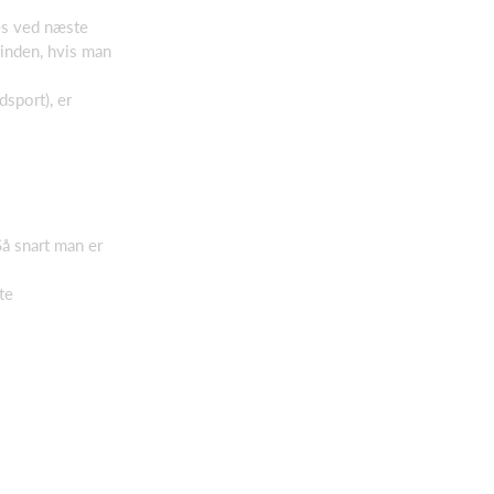
es ved næste
inden, hvis man
dsport), er
Så snart man er
te