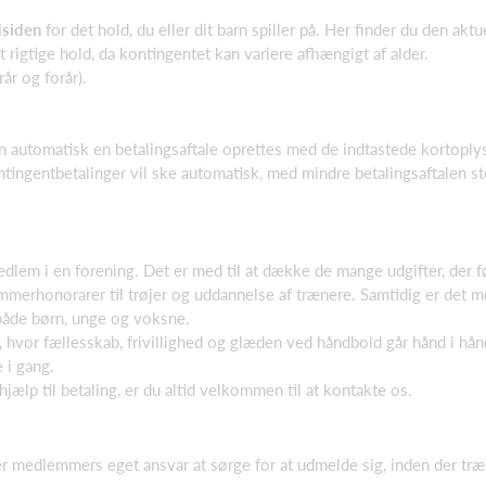
dsiden
for det hold, du eller dit barn spiller på. Her finder du den aktu
det rigtige hold, da kontingentet kan variere afhængigt af alder.
rår og forår).
n automatisk en betalingsaftale oprettes med de indtastede kortoplys
ingentbetalinger vil ske automatisk, med mindre betalingsaftalen st
edlem i en forening. Det er med til at dække de mange udgifter, der f
mmerhonorarer til trøjer og uddannelse af trænere. Samtidig er det med 
 både børn, unge og voksne.
g, hvor fællesskab, frivillighed og glæden ved håndbold går hånd i hån
 i gang.
hjælp til betaling, er du altid velkommen til at kontakte os.
er medlemmers eget ansvar at sørge for at udmelde sig, inden der tr