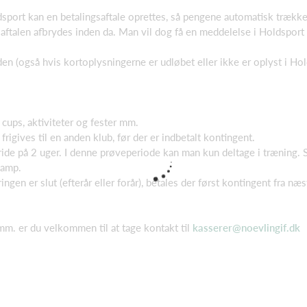
dsport kan en betalingsaftale oprettes, så pengene automatisk trækk
ftalen afbrydes inden da. Man vil dog få en meddelelse i Holdsport 
den (også hvis kortoplysningerne er udløbet eller ikke er oplyst i Hol
 cups, aktiviteter og fester mm.
e frigives til en anden klub, før der er indbetalt kontingent.
ide på 2 uger. I denne prøveperiode kan man kun deltage i træning. 
kamp.
ringen er slut (efterår eller forår), betales der først kontingent fra næs
mm. er du velkommen til at tage kontakt til
kasserer@noevlingif.dk