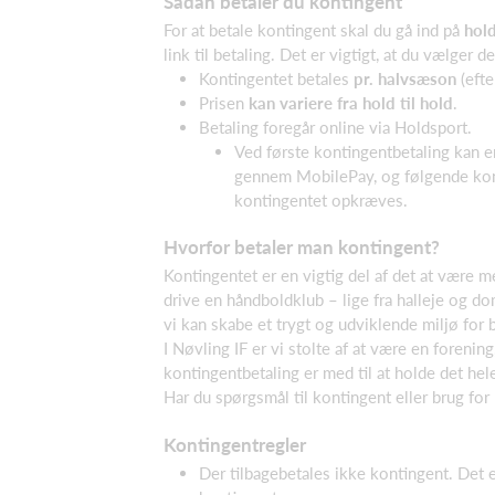
Sådan betaler du kontingent
For at betale kontingent skal du gå ind på
hol
link til betaling. Det er vigtigt, at du vælger 
Kontingentet betales
pr. halvsæson
(efte
Prisen
kan variere fra hold til hold
.
Betaling foregår online via Holdsport.
Ved første kontingentbetaling kan e
gennem MobilePay, og følgende kont
kontingentet opkræves.
Hvorfor betaler man kontingent?
Kontingentet er en vigtig del af det at være m
drive en håndboldklub – lige fra halleje og do
vi kan skabe et trygt og udviklende miljø for
I Nøvling IF er vi stolte af at være en forenin
kontingentbetaling er med til at holde det hele
Har du spørgsmål til kontingent eller brug for 
Kontingentregler
Der tilbagebetales ikke kontingent. Det 