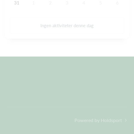
31
1
2
3
4
5
6
Ingen aktiviteter denne dag
Powered by Holdsport