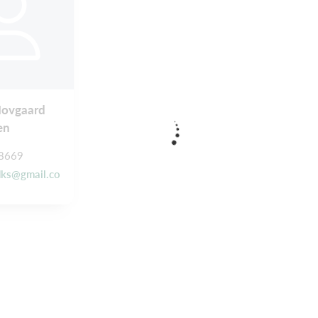
Hovgaard
en
8669
ks@gmail.co