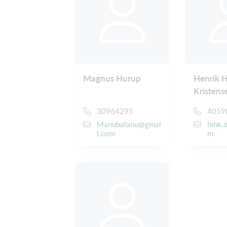
Magnus Hurup
Henrik 
Kristens
30964295
4059
Manubalanu@gmai
hmk.d
l.com
m