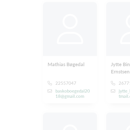
Mathias Bøgedal
Jytte Bi
Ernstsen
22557047
2677
baskoboegedal20
jytte
18@gmail.com
tmail