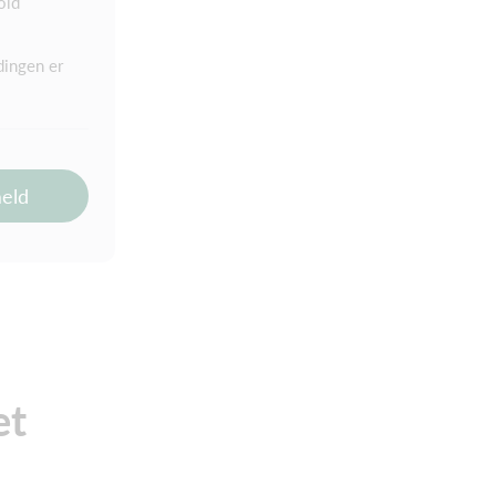
old
dingen er
meld
et