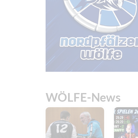
WÖLFE-News