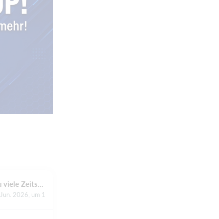
Zu viele Zeitstrafen kosten die „Nordpfälzer Wölfe“ den Sieg
 Jun. 2026, um 17.04 Uhr