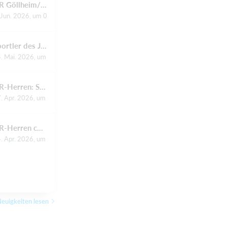
HR Göllheim/Eisenberg/Asselheim/Kindenheim: Spaß trotz Höhen und Tiefen
 Jun. 2026, um 00.00 Uhr
Sportler des Jahres 2025: So lief der Abend – und das sagen die Sieger
. Mai. 2026, um 20.12 Uhr
HR-Herren: Saisonabschluss in Worms?
. Apr. 2026, um 00.00 Uhr
HR-Herren chancenlos gegen den neuen Verbandsliga-Meister
. Apr. 2026, um 00.00 Uhr
euigkeiten lesen