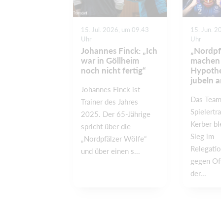
15. Jul. 2026, um 09.43
15. Jun. 2
Uhr
Uhr
Johannes Finck: „Ich
„Nordpf
war in Göllheim
machen 
noch nicht fertig“
Hypothe
jubeln 
Johannes Finck ist
Das Team
Trainer des Jahres
Spielertra
2025. Der 65-Jährige
Kerber bl
spricht über die
Sieg im
„Nordpfälzer Wölfe“
Relegatio
und über einen s...
gegen Of
der...