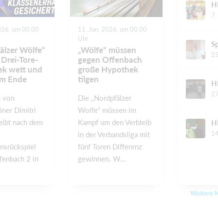
7.
026, um 00.00
11. Jun. 2026, um 00.00
Uhr
älzer Wölfe“
„Wölfe“ müssen
25
Drei-Tore-
gegen Offenbach
k wett und
große Hypothek
am Ende
tilgen
17
 von
Die „Nordpfälzer
iner Dimitri
Wolfe“ müssen im
eibt nach dem
Kampf um den Verbleib
14
in der Verbandsliga mit
nsrückspiel
fünf Toren Differenz
fenbach 2 in
gewinnen. W...
Weitere N