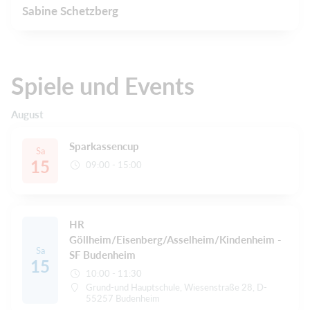
Sabine Schetzberg
Spiele und Events
August
Sparkassencup
Sa
15
09:00 - 15:00
HR
Göllheim/Eisenberg/Asselheim/Kindenheim -
Sa
SF Budenheim
15
10:00 - 11:30
Grund-und Hauptschule, Wiesenstraße 28, D-
55257 Budenheim