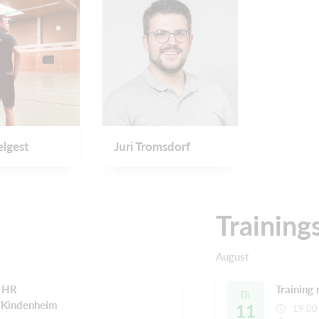
elgest
Juri Tromsdorf
Training
August
- HR
Training
Di
/Kindenheim
11
19:00