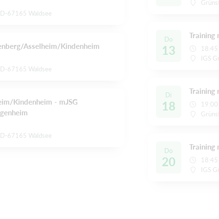
Grüns
1, D-67165 Waldsee
Training
Do
enberg/Asselheim/Kindenheim
13
18:45
IGS G
1, D-67165 Waldsee
Training
Di
eim/Kindenheim - mJSG
18
19:00
egenheim
Grüns
1, D-67165 Waldsee
Training
Do
20
18:45
IGS G