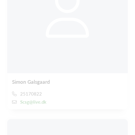
Simon Galsgaard
25170822
Scsg@live.dk