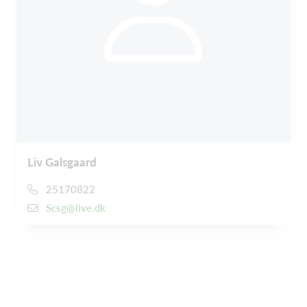
Liv Galsgaard
25170822
Scsg@live.dk