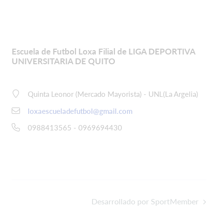
Escuela de Futbol Loxa Filial de LIGA DEPORTIVA
UNIVERSITARIA DE QUITO
Quinta Leonor (Mercado Mayorista) - UNL(La Argelia)
loxaescueladefutbol@gmail.com
0988413565 - 0969694430
Desarrollado por SportMember