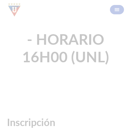
- HORARIO
16H00 (UNL)
Inscripción