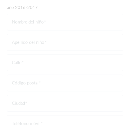
año 2016-2017
Nombre del niño
Apellido del niño
Calle
Código postal
Ciudad
Teléfono móvil