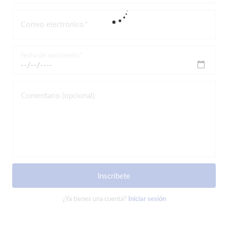
Correo electrónico
Fecha de nacimiento
Comentario (opcional)
Inscríbete
¿Ya tienes una cuenta?
Iniciar sesión