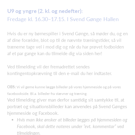
U9 og yngre (2. kl. og nedefter):
Fredage kl. 16.30–17.15. I Svend Gønge Hallen
Hvis du er ny børnespiller i Svend Gønge, så møder du, og en
af dine forældre, blot op til de nævnte træningstider, så vil
trænerne tage vel i mod dig og når du har prøvet fodbolden
af et par gange kan du tilmelde dig via siden her!
Ved tilmelding vil der fremadrettet sendes
kontingentopkrævning til den e-mail du her indtaster.
OBS:
Vi vil gerne kunne lægge billeder på vores hjemmeside og på vores
facebookside. Bl.a. billeder fra stævner og træning.
Ved tilmelding giver man derfor samtidig sit samtykke til, at
portræt og situationsbilleder kan anvendes på Svend Gønges
hjemmeside og Facebook.
Hvis man ikke ønsker at billeder lægges på hjemmesiden og
Facebook, skal dette noteres under ”evt. kommentar” ved
tilmeldingen.