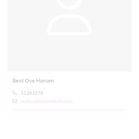
Bent Ove Hansen
51283378
bentovehansen@me.com