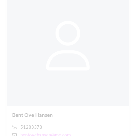
Bent Ove Hansen
51283378
bentovehansen@me.com