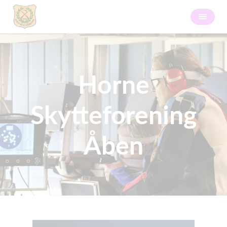
Horne
Skytteforening
Åben