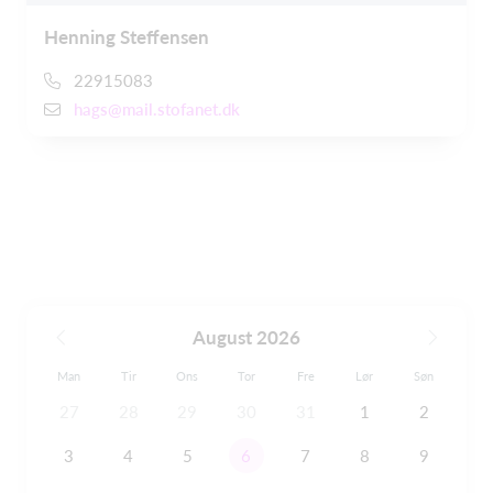
Henning Steffensen
22915083
hags@mail.stofanet.dk
August 2026
Man
Tir
Ons
Tor
Fre
Lør
Søn
27
28
29
30
31
1
2
3
4
5
6
7
8
9