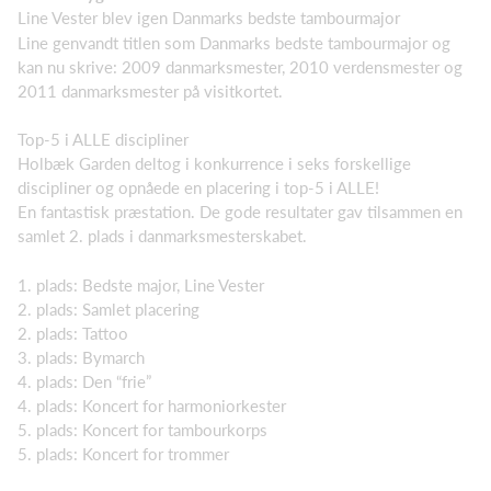
Line Vester blev igen Danmarks bedste tambourmajor
Line genvandt titlen som Danmarks bedste tambourmajor og
kan nu skrive: 2009 danmarksmester, 2010 verdensmester og
2011 danmarksmester på visitkortet.
Top-5 i ALLE discipliner
Holbæk Garden deltog i konkurrence i seks forskellige
discipliner og opnåede en placering i top-5 i ALLE!
En fantastisk præstation. De gode resultater gav tilsammen en
samlet 2. plads i danmarksmesterskabet.
1. plads: Bedste major, Line Vester
2. plads: Samlet placering
2. plads: Tattoo
3. plads: Bymarch
4. plads: Den “frie”
4. plads: Koncert for harmoniorkester
5. plads: Koncert for tambourkorps
5. plads: Koncert for trommer