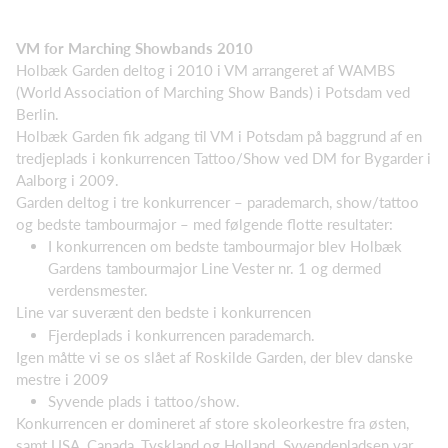
VM for Marching Showbands 2010
Holbæk Garden deltog i 2010 i VM arrangeret af WAMBS
(World Association of Marching Show Bands) i Potsdam ved
Berlin.
Holbæk Garden fik adgang til VM i Potsdam på baggrund af en
tredjeplads i konkurrencen Tattoo/Show ved DM for Bygarder i
Aalborg i 2009.
Garden deltog i tre konkurrencer – parademarch, show/tattoo
og bedste tambourmajor – med følgende flotte resultater:
I konkurrencen om bedste tambourmajor blev Holbæk
Gardens tambourmajor Line Vester nr. 1 og dermed
verdensmester.
Line var suverænt den bedste i konkurrencen
Fjerdeplads i konkurrencen parademarch.
Igen måtte vi se os slået af Roskilde Garden, der blev danske
mestre i 2009
Syvende plads i tattoo/show.
Konkurrencen er domineret af store skoleorkestre fra østen,
samt USA, Canada, Tyskland og Holland. Syvendepladsen var