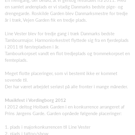
En fremgang, der betød, at vi gentog resultatet fra 2011. Med
en samlet andenplads er vi stadig Danmarks bedste pige- og
drengegarde. Roskilde Garden blev Danmarksmestre for tredje
år i træk, Vejen Garden fik en tredje plads.
Line Vester blev for tredje gang i træk Danmarks bedste
Tambourmajor. Harmoniorkestret flyttede sig fra en fjerdeplads
i 2011 til førstepladsen i år.
Tambourkorpset vandt en flot tredjeplads og trommekorpset en
femteplads.
Meget flotte placeringer, som vi bestemt ikke er kommet
sovende til.
Der har været arbejdet seriøst på alle fronter i mange måneder.
Musikfest i Vordingborg 2012
I 2012 deltog Holbæk Garden i en konkurrence arrangeret af
Prins Jørgens Garde. Garden opnåede følgende placeringer:
1. plads i majorkonkurrencen til Line Vester
2. plads i tattoo/show