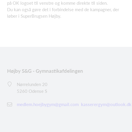
på OK logoet til venstre og komme direkte til siden.
Du kan også gøre det i forbindelse med de kampagner, der
løber i SuperBrugsen Højby.
Højby S&G - Gymnastikafdelingen
Nørrelunden 20
5260 Odense S
medlem.hoejbygym@gmail.com
kasserergym@outlook.dk