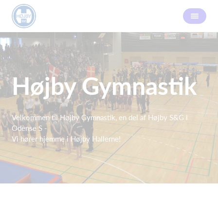
Højby Gymnastik
Velkommen til Højby Gymnastik, en del af Højby S&G i
Odense S -
Vi hører hjemme i Højby Hallerne!