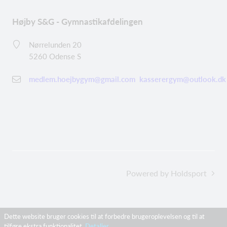
Højby S&G - Gymnastikafdelingen
Nørrelunden 20
5260 Odense S
medlem.hoejbygym@gmail.com
kasserergym@outlook.dk
Powered by Holdsport
Dette website bruger cookies til at forbedre brugeroplevelsen og til at
tilføre ekstra funktionalitet.
Detaljer