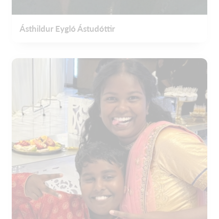
Ásthildur Eygló Ástudóttir