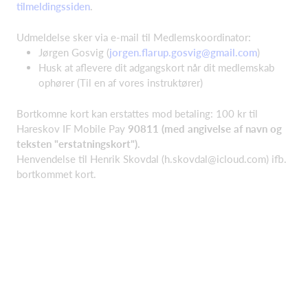
tilmeldingssiden
.
Udmeldelse sker via e-mail til Medlemskoordinator:
Jørgen Gosvig (
jorgen.flarup.gosvig@gmail.com
)
Husk at aflevere dit adgangskort når dit medlemskab
ophører (Til en af vores instruktører)
Bortkomne kort kan erstattes mod betaling: 100 kr til
Hareskov IF Mobile Pay
90811 (med angivelse af navn og
teksten "erstatningskort").
Henvendelse til Henrik Skovdal (
h.skovdal@icloud.com
) ifb.
bortkommet kort.