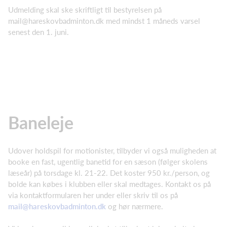
Udmelding skal ske skriftligt til bestyrelsen på
mail@hareskovbadminton.dk
med mindst 1 måneds varsel
senest den 1. juni.
Baneleje
Udover holdspil for motionister, tilbyder vi også muligheden at
booke en fast, ugentlig banetid for en sæson (følger skolens
læseår) på torsdage kl. 21-22. Det koster
950 kr./person, og
bolde kan købes i klubben eller skal medtages.
Kontakt os på
via kontaktformularen her under eller skriv til os på
mail@hareskovbadminton.dk
og hør nærmere.