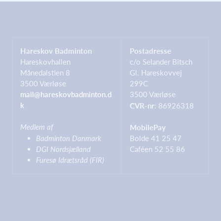
Hareskov Badminton
Postadresse
Hareskovhallen
c/o Selander Bitsch
Månedalstien 8
Gl. Hareskovvej
3500 Værløse
299C
mail@hareskovbadminton.d
3500 Værløse
k
CVR-nr
: 86926318
Medlem af
MobilePay
Badminton Danmark
Bolde 41 25 47
DGI Nordsjælland
Caféen 52 55 86
Furesø Idrætsråd (FIR)