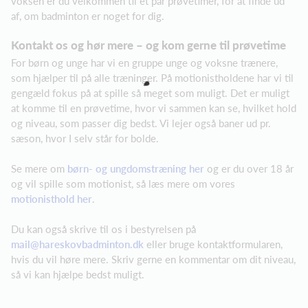
voksen er du velkommen til et par prøvetimer, for at finde ud
af, om badminton er noget for dig.
Kontakt os og hør mere – og kom gerne til prøvetime
For børn og unge har vi en gruppe unge og voksne trænere,
som hjælper til på alle træninger. På motionistholdene har vi til
gengæld fokus på at spille så meget som muligt. Det er muligt
at komme til en prøvetime, hvor vi sammen kan se, hvilket hold
og niveau, som passer dig bedst. Vi lejer også baner ud pr.
sæson, hvor I selv står for bolde.
Se mere om
børn- og ungdomstræning her
og er du over 18 år
og vil spille som motionist, så læs mere om vores
motionisthold her
.
Du kan også skrive til os i bestyrelsen på
mail@hareskovbadminton.dk
eller bruge kontaktformularen,
hvis du vil høre mere. Skriv gerne en kommentar om dit niveau,
så vi kan hjælpe bedst muligt.