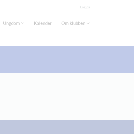
Log på
Ungdom
Kalender
Om klubben