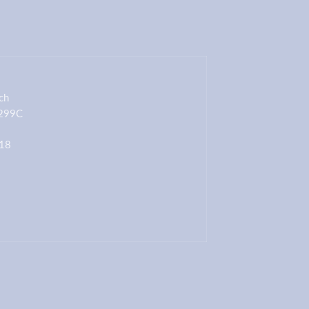
ch
 299C
18