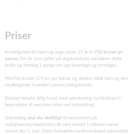
Priser
Kontingentet for børn og unge under 25 år er
75
0 kroner pr.
sæson.
For de som spiller på ungdomshold, inkluderer dette
bolde og træning 2 gange om uge (mandage og torsdage).
MiniTon koster 375 kr. per halvår, og dækker både barn og den
medfølgende forælder/voksen (obligatorisk).
Beløbet betales årlig forud, med opkrævning via Holdsport i
begyndelse af sæsonen (eller ved indmelding).
Udmelding
skal ske skriftligt
til bestyrelsen på
mail@hareskovbadminton.dk
med mindst 1 måneds varsel
senest den 1. juni. Ellers fortsætter medlemsskabet automatisk