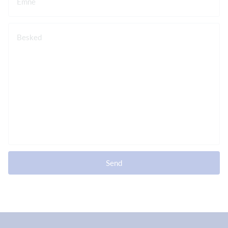
Emne
Besked
Send