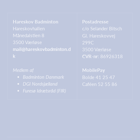
Hareskov Badminton
Postadresse
Hareskovhallen
c/o Selander Bitsch
Månedalstien 8
Gl. Hareskovvej
3500 Værløse
299C
mail@hareskovbadminton.d
3500 Værløse
k
CVR-nr
: 86926318
Medlem af
MobilePay
Badminton Danmark
Bolde 41 25 47
DGI Nordsjælland
Caféen 52 55 86
Furesø Idrætsråd (FIR)