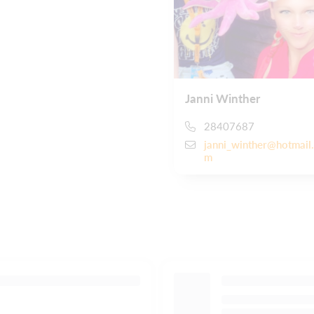
Janni Winther
28407687
janni_winther@hotmail
m