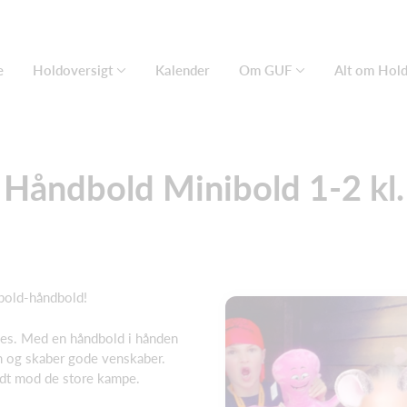
e
Holdoversigt
Kalender
Om GUF
Alt om Hold
Håndbold Minibold 1-2 kl.
bold-håndbold!
ives. Med en håndbold i hånden
en og skaber gode venskaber.
ridt mod de store kampe.