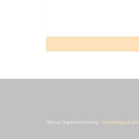
Gjessø Ungdomsforening -
formand@guf.gje