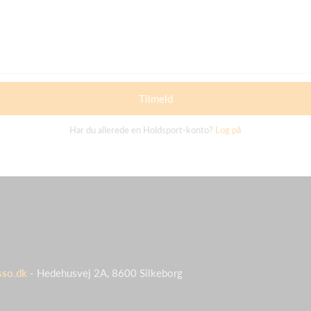
Tilmeld
Har du allerede en Holdsport-konto?
Log på
sso.dk
- Hedehusvej 2A, 8600 Silkeborg