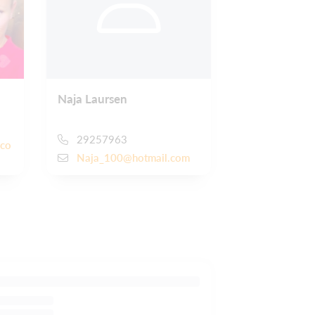
Naja Laursen
29257963
.co
Naja_100@hotmail.com