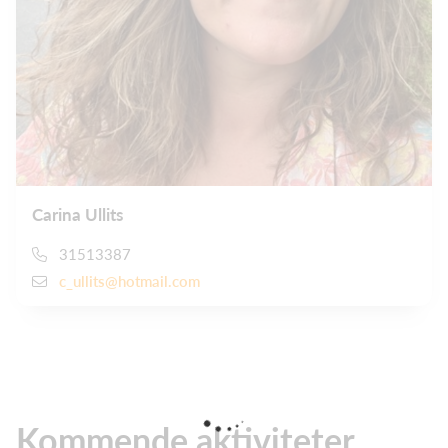
Carina Ullits
31513387
c_ullits@hotmail.com
Kommende aktiviteter