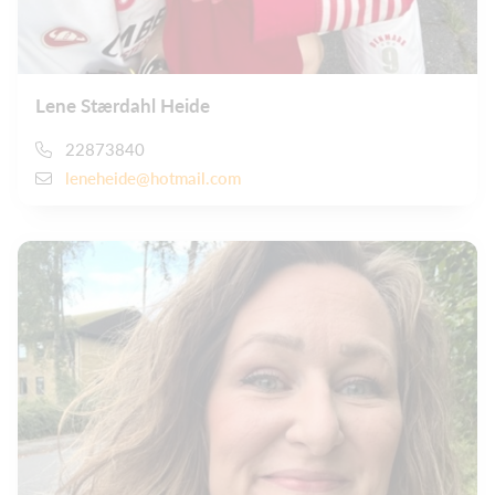
Lene Stærdahl Heide
22873840
leneheide@hotmail.com