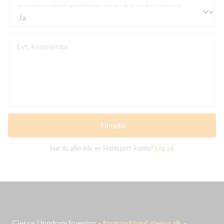
Jeg accepterer at holdbilleder og aktivitetsbilleder, hvor jeg er på, må vises på GUFs hjemmeside
Evt. kommentar
Tilmeld
Har du allerede en Holdsport-konto?
Log på
Gjessø Ungdomsforening -
formand@guf.gjesso.dk
-