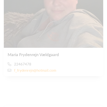
Maria Frydenrejn Vældgaard
22467478
f_frydenrejn@hotmail.com