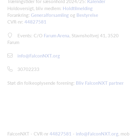
Træningstider for sæsonhold 2024/25:
Kalender
Holdoversigt, bliv medlem:
Holdtilmelding
Forankring:
Generalforsamling
og
Bestyrelse
CVR-nr:
44827581
Events: C/O
Farum Arena
, Stavnsholtvej 41, 3520
Farum
info@FalconNXT.org
30702233
Støt din folkeoplysende forening:
Bliv FalconNXT partner
FalconNXT - CVR-nr
44827581
-
info@FalconNXT.org
, mob