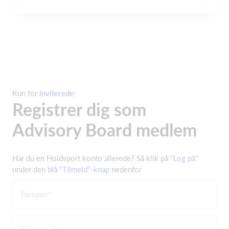
Kun for
inviterede
:
Registrer dig som
Advisory Board medlem
Har du en Holdsport konto allerede? S
å kli
k på "
Log på
"
under den
blå "Tilmeld"-knap
nedenfor
Fornavn