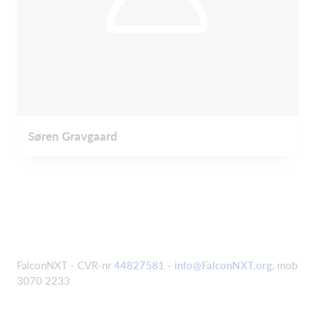
Søren Gravgaard
FalconNXT - CVR-nr
44827581
-
info@FalconNXT.org
, mob
3070 2233