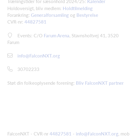
Træningstider for sæsonhold 2024/25:
Kalender
Holdoversigt, bliv medlem:
Holdtilmelding
Forankring:
Generalforsamling
og
Bestyrelse
CVR-nr:
44827581
Events: C/O
Farum Arena
, Stavnsholtvej 41, 3520
Farum
info@FalconNXT.org
30702233
Støt din folkeoplysende forening:
Bliv FalconNXT partner
FalconNXT - CVR-nr
44827581
-
info@FalconNXT.org
, mob